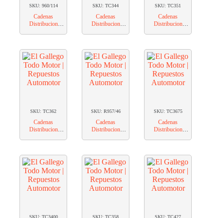
SKU: 960/114
SKU: TC344
SKU: TC351
Cadenas
Cadenas
Cadenas
Distribucion
Distribucion
Distribucion
IMET FORD
IMET FORD
IMET FORD
ESCORT
F100 V8
FALCON 4B
ENDURA
SKU: TC362
SKU: R957/46
SKU: TC3675
Cadenas
Cadenas
Cadenas
Distribucion
Distribucion
Distribucion
IMET FORD
IMET FORD
IMET FORD
FALCON 7B
FIESTA
FOCUS (2000-
2009) 2.0 16V
DURATEC 6
SKU: TC3400
SKU: TC358
SKU: TC427