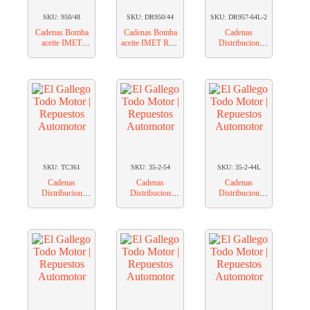
SKU: 950/48
SKU: DR950/44
SKU: DR957-64L-2
Cadenas Bomba
Cadenas Bomba
Cadenas
aceite IMET
aceite IMET REN
Distribucion
PEUG 405
19 B/ACEITE
IMET DODGE
DIESEL (48
1.5
ESLABONES)
SKU: TC361
SKU: 35-2-54
SKU: 35-2-44L
Cadenas
Cadenas
Cadenas
Distribucion
Distribucion
Distribucion
IMET DODGE
IMET FIAT 1500
IMET FIAT 600
GTX V8
1600
750