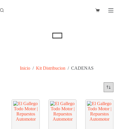
Saltar
al
Carro
contenido
de
compra
Inicio
/
Kit Distribucion
/
CADENAS