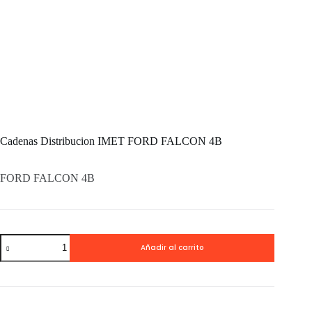
Cadenas Distribucion IMET FORD FALCON 4B
FORD FALCON 4B
Cadenas
Añadir al carrito
Distribucion
IMET
FORD
FALCON
4B
cantidad