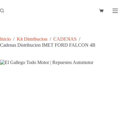
Saltar
al
Carro
contenido
de
compra
Inicio
/
Kit Distribucion
/
CADENAS
/
Cadenas Distribucion IMET FORD FALCON 4B