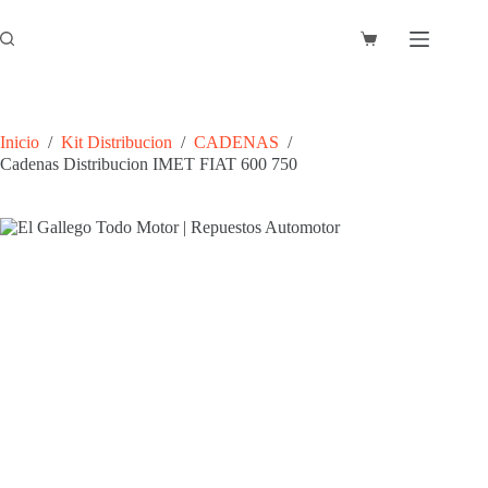
Saltar
al
Carro
contenido
de
compra
Inicio
/
Kit Distribucion
/
CADENAS
/
Cadenas Distribucion IMET FIAT 600 750