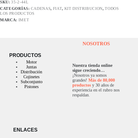
SKU:
35-2-44L
CATEGORÍAS:
CADENAS
,
FIAT
,
KIT DISTRIBUCION
,
TODOS
LOS PRODUCTOS
MARCA:
IMET
NOSOTROS
PRODUCTOS
Motor
Nuestra tienda online
Juntas
sigue creciendo…
Distribución
¡Nosotros ya somos
Cojinetes
grandes!
Más de 80,000
Subconjunto
productos
y 30 años de
Pistones
experiencia en el rubro nos
respaldan.
ENLACES