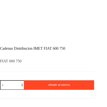
Cadenas Distribucion IMET FIAT 600 750
FIAT 600 750
Cadenas
Añadir al carrito
Distribucion
IMET
FIAT
600
750
cantidad