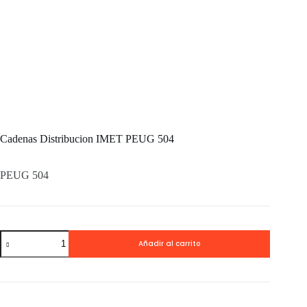
Cadenas Distribucion IMET PEUG 504
PEUG 504
Cadenas
Añadir al carrito
Distribucion
IMET
PEUG
504
cantidad