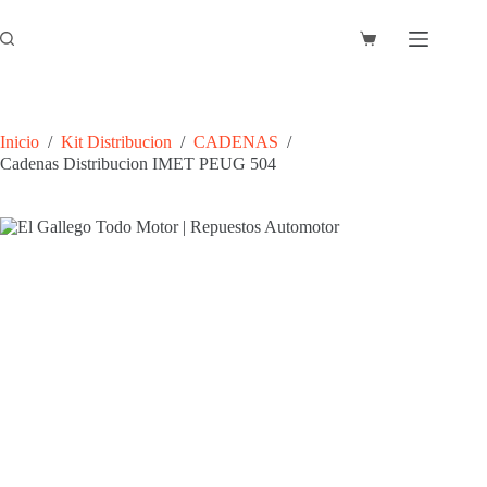
Saltar
al
Carro
contenido
de
compra
Inicio
/
Kit Distribucion
/
CADENAS
/
Cadenas Distribucion IMET PEUG 504