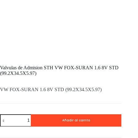
Valvulas de Admision STH VW FOX-SURAN 1.6 8V STD
(99.2X34.5X5.97)
VW FOX-SURAN 1.6 8V STD (99.2X34.5X5.97)
Valvulas
Añadir al carrito
de
Admision
STH
VW