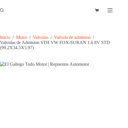
Saltar
al
Carro
contenido
de
compra
Inicio
/
Motor
/
Valvulas
/
Valvula de admision
/
Valvulas de Admision STH VW FOX-SURAN 1.6 8V STD
(99.2X34.5X5.97)