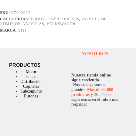
FOX-
SURAN
SKU:
V700295A
1.6
CATEGORÍAS:
TODOS LOS PRODUCTOS
,
VALVULA DE
8V
ADMISION
,
VALVULAS
,
VOLKSWAGEN
STD
(99.2X34.5X5.97)
MARCA:
STH
cantidad
NOSOTROS
PRODUCTOS
Motor
Nuestra tienda online
Juntas
sigue creciendo…
Distribución
¡Nosotros ya somos
Cojinetes
grandes!
Más de 80,000
Subconjunto
productos
y 30 años de
Pistones
experiencia en el rubro nos
respaldan.