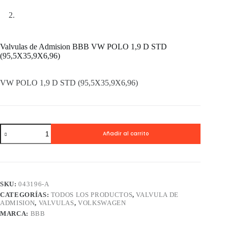
Valvulas de Admision BBB VW POLO 1,9 D STD
(95,5X35,9X6,96)
VW POLO 1,9 D STD (95,5X35,9X6,96)
Valvulas
Añadir al carrito
de
Admision
BBB
VW
POLO
1,9
SKU:
043196-A
D
CATEGORÍAS:
TODOS LOS PRODUCTOS
,
VALVULA DE
STD
ADMISION
,
VALVULAS
,
VOLKSWAGEN
(95,5X35,9X6,96)
cantidad
MARCA:
BBB