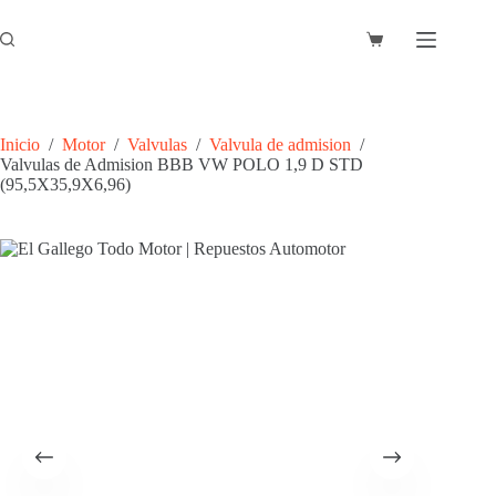
Saltar
al
Carro
contenido
de
compra
Inicio
/
Motor
/
Valvulas
/
Valvula de admision
/
Valvulas de Admision BBB VW POLO 1,9 D STD
(95,5X35,9X6,96)