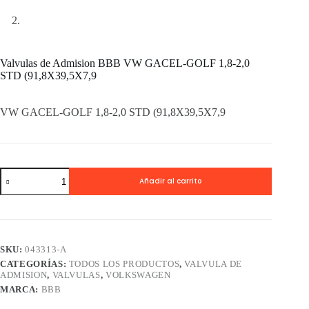
Valvulas de Admision BBB VW GACEL-GOLF 1,8-2,0
STD (91,8X39,5X7,9
VW GACEL-GOLF 1,8-2,0 STD (91,8X39,5X7,9
Valvulas
Añadir al carrito
de
Admision
BBB
VW
GACEL-
GOLF
SKU:
043313-A
1,8-
CATEGORÍAS:
TODOS LOS PRODUCTOS
,
VALVULA DE
2,0
ADMISION
,
VALVULAS
,
VOLKSWAGEN
STD
(91,8X39,5X7,9
MARCA:
BBB
cantidad