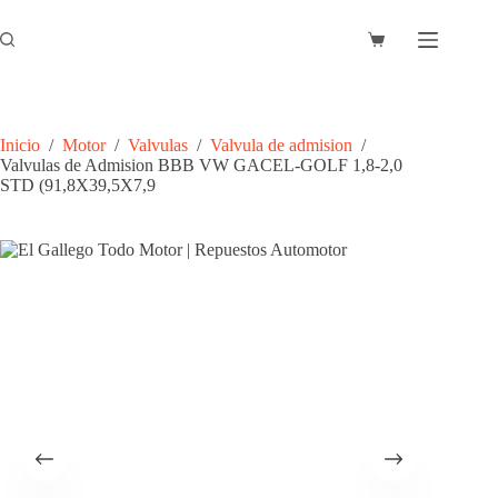
Saltar
al
Carro
contenido
de
compra
Inicio
/
Motor
/
Valvulas
/
Valvula de admision
/
Valvulas de Admision BBB VW GACEL-GOLF 1,8-2,0
STD (91,8X39,5X7,9