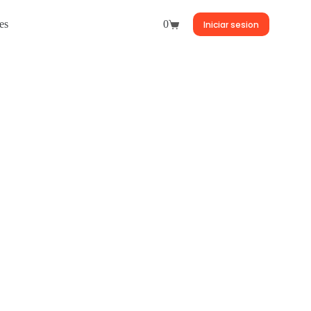
es
0
Iniciar sesion
Carro
de
compra