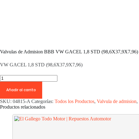
Valvulas de Admision BBB VW GACEL 1,8 STD (98,6X37,9X7,96)
VW GACEL 1,8 STD (98,6X37,9X7,96)
Valvulas
de
Admision
Añadir al carrito
BBB
VW
SKU:
04815-A
Categorías:
Todos los Productos
,
Valvula de admision
,
GACEL
Productos relacionados
1,8
STD
(98,6X37,9X7,96)
cantidad