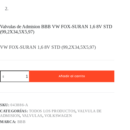
Valvulas de Admision BBB VW FOX-SURAN 1,6 8V STD
(99,2X34,5X5,97)
VW FOX-SURAN 1,6 8V STD (99,2X34,5X5,97)
Valvulas
Añadir al carrito
de
Admision
BBB
VW
FOX-
SURAN
SKU:
043886-A
1,6
CATEGORÍAS:
TODOS LOS PRODUCTOS
,
VALVULA DE
8V
ADMISION
,
VALVULAS
,
VOLKSWAGEN
STD
(99,2X34,5X5,97)
MARCA:
BBB
cantidad