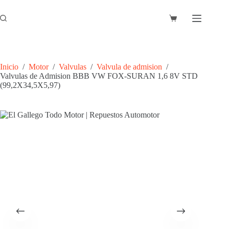
Saltar
al
Carro
contenido
de
compra
Inicio
/
Motor
/
Valvulas
/
Valvula de admision
/
Valvulas de Admision BBB VW FOX-SURAN 1,6 8V STD
(99,2X34,5X5,97)