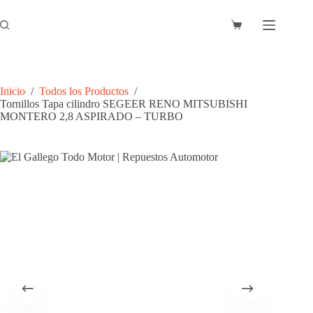
Saltar
al
Carro
contenido
de
compra
Inicio
/
Todos los Productos
/
Tornillos Tapa cilindro SEGEER RENO MITSUBISHI
MONTERO 2,8 ASPIRADO – TURBO