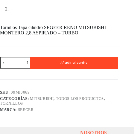
Tornillos Tapa cilindro SEGEER RENO MITSUBISHI
MONTERO 2,8 ASPIRADO – TURBO
Tornillos
Añadir al carrito
Tapa
cilindro
SEGEER
RENO
MITSUBISHI
MONTERO
SKU:
09MI0069
2,8
CATEGORÍAS:
MITSUBISHI
,
TODOS LOS PRODUCTOS
,
ASPIRADO
TORNILLOS
-
TURBO
MARCA:
SEEGER
cantidad
NOSOTROS