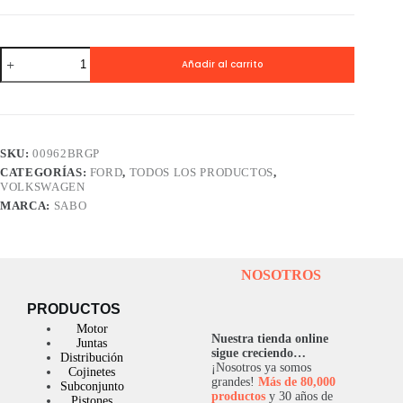
Reten
Añadir al carrito
0
SABO
VW
Todos
con
motor
SKU:
00962BRGP
Ford
CATEGORÍAS:
FORD
,
TODOS LOS PRODUCTOS
,
CHT/AE
VOLKSWAGEN
1.0/1.6
-
MARCA:
SABO
cantidad
NOSOTROS
PRODUCTOS
Motor
Nuestra tienda online
Juntas
sigue creciendo…
Distribución
¡Nosotros ya somos
Cojinetes
grandes!
Más de 80,000
Subconjunto
productos
y 30 años de
Pistones