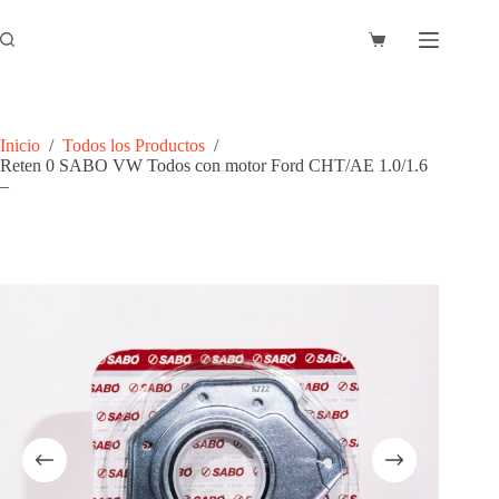
Saltar
al
Carro
contenido
de
compra
Inicio
/
Todos los Productos
/
Reten 0 SABO VW Todos con motor Ford CHT/AE 1.0/1.6
–