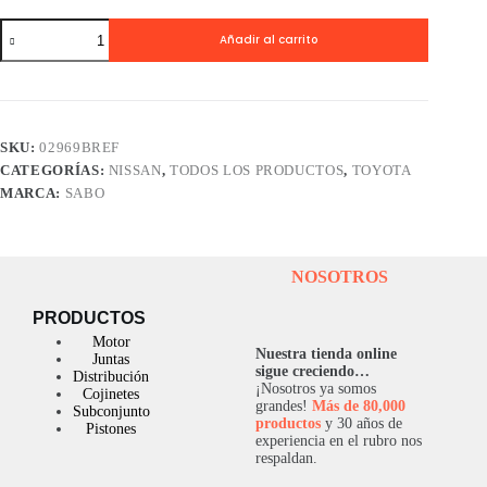
Reten
Añadir al carrito
0
SABO
Vitara
/
Toyota
/
SKU:
02969BREF
Nissan
CATEGORÍAS:
NISSAN
,
TODOS LOS PRODUCTOS
,
TOYOTA
/
Mazda.
MARCA:
SABO
cantidad
NOSOTROS
PRODUCTOS
Motor
Nuestra tienda online
Juntas
sigue creciendo…
Distribución
¡Nosotros ya somos
Cojinetes
grandes!
Más de 80,000
Subconjunto
productos
y 30 años de
Pistones
experiencia en el rubro nos
respaldan.