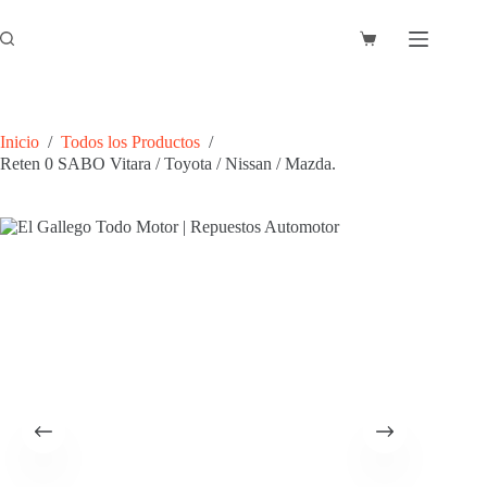
Saltar
al
Carro
contenido
de
compra
Inicio
/
Todos los Productos
/
Reten 0 SABO Vitara / Toyota / Nissan / Mazda.