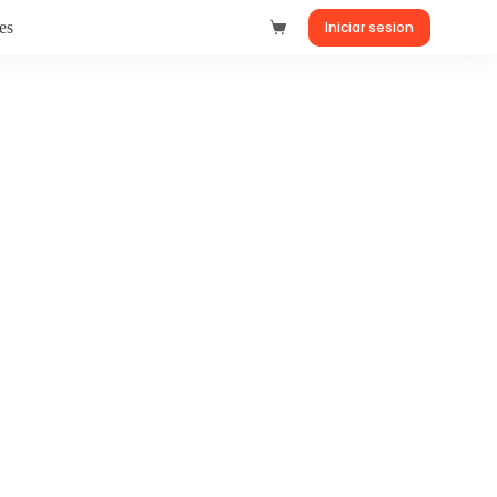
es
Iniciar sesion
Carro
de
compra