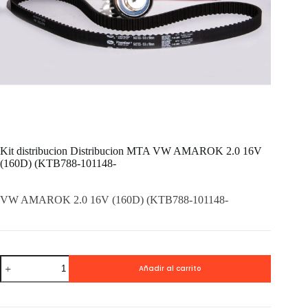
Kit distribucion Distribucion MTA VW AMAROK 2.0 16V
(160D) (KTB788-101148-
VW AMAROK 2.0 16V (160D) (KTB788-101148-
Kit
Añadir al carrito
distribucion
Distribucion
MTA
VW