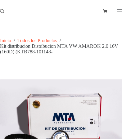
Saltar
al
Carro
contenido
de
compra
Inicio
/
Todos los Productos
/
Kit distribucion Distribucion MTA VW AMAROK 2.0 16V
(160D) (KTB788-101148-