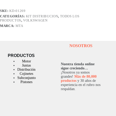
AMAROK
2.0
SKU:
KD-01269
16V
CATEGORÍAS:
KIT DISTRIBUCION
,
TODOS LOS
(160D)
PRODUCTOS
,
VOLKSWAGEN
(KTB788-
101148-
MARCA:
MTA
cantidad
NOSOTROS
PRODUCTOS
Motor
Nuestra tienda online
Juntas
sigue creciendo…
Distribución
¡Nosotros ya somos
Cojinetes
grandes!
Más de 80,000
Subconjunto
productos
y 30 años de
Pistones
experiencia en el rubro nos
respaldan.