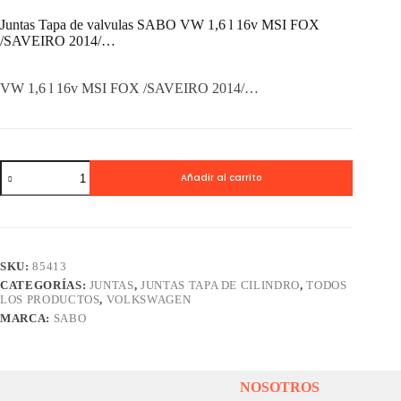
Juntas Tapa de valvulas SABO VW 1,6 l 16v MSI FOX
/SAVEIRO 2014/…
VW 1,6 l 16v MSI FOX /SAVEIRO 2014/…
Juntas
Añadir al carrito
Tapa
de
valvulas
SABO
VW
1,6
SKU:
85413
l
CATEGORÍAS:
JUNTAS
,
JUNTAS TAPA DE CILINDRO
,
TODOS
16v
LOS PRODUCTOS
,
VOLKSWAGEN
MSI
FOX
MARCA:
SABO
/SAVEIRO
2014/...
cantidad
NOSOTROS