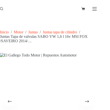
Saltar
al
Carro
contenido
de
compra
Inicio
/
Motor
/
Juntas
/
Juntas tapa de cilindro
/
Juntas Tapa de valvulas SABO VW 1,6 l 16v MSI FOX
/SAVEIRO 2014/…