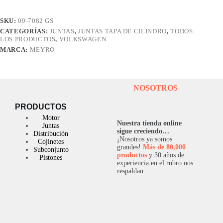
VW
AMAROK
SKU:
09-7082 GS
2,0L
CATEGORÍAS:
JUNTAS
,
JUNTAS TAPA DE CILINDRO
,
TODOS
TDI
LOS PRODUCTOS
,
VOLKSWAGEN
-
CDBA-
MARCA:
MEYRO
CDCA
TURBO
DIE
cantidad
NOSOTROS
PRODUCTOS
Motor
Nuestra tienda online
Juntas
sigue creciendo…
Distribución
¡Nosotros ya somos
Cojinetes
grandes!
Más de 80,000
Subconjunto
productos
y 30 años de
Pistones
experiencia en el rubro nos
respaldan.