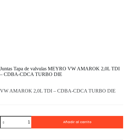
Juntas Tapa de valvulas MEYRO VW AMAROK 2,0L TDI
– CDBA-CDCA TURBO DIE
VW AMAROK 2,0L TDI – CDBA-CDCA TURBO DIE
Juntas
Añadir al carrito
Tapa
de
valvulas
MEYRO