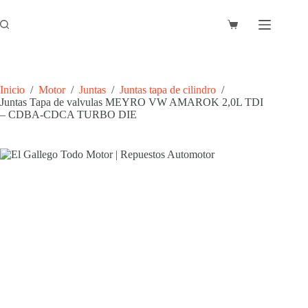
Saltar
al
Carro
contenido
de
compra
Inicio
/
Motor
/
Juntas
/
Juntas tapa de cilindro
/
Juntas Tapa de valvulas MEYRO VW AMAROK 2,0L TDI
– CDBA-CDCA TURBO DIE