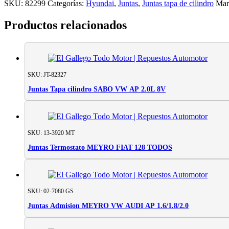
cilindro
SKU:
82299
Categorías:
Hyundai
,
Juntas
,
Juntas tapa de cilindro
Mar
SABO
HYUNDAI
Productos relacionados
D4B/D4BH
H100
cantidad
SKU: JT-82327
Juntas Tapa cilindro SABO VW AP 2.0L 8V
SKU: 13-3920 MT
Juntas Termostato MEYRO FIAT 128 TODOS
SKU: 02-7080 GS
Juntas Admision MEYRO VW AUDI AP 1.6/1.8/2.0