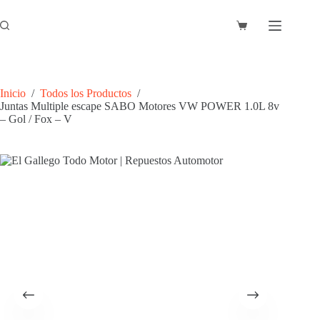
Saltar
al
Carro
contenido
de
compra
Inicio
/
Todos los Productos
/
Juntas Multiple escape SABO Motores VW POWER 1.0L 8v
– Gol / Fox – V