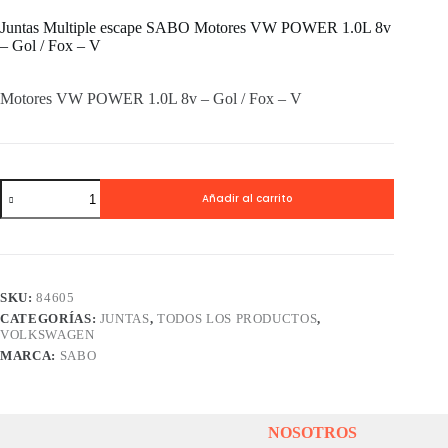
Juntas Multiple escape SABO Motores VW POWER 1.0L 8v
– Gol / Fox – V
Motores VW POWER 1.0L 8v – Gol / Fox – V
Juntas
Añadir al carrito
Multiple
escape
SABO
Motores
VW
POWER
SKU:
84605
1.0L
CATEGORÍAS:
JUNTAS
,
TODOS LOS PRODUCTOS
,
8v
VOLKSWAGEN
-
Gol
MARCA:
SABO
/
Fox
-
V
NOSOTROS
cantidad