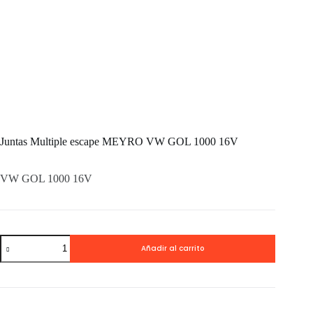
Juntas Multiple escape MEYRO VW GOL 1000 16V
VW GOL 1000 16V
Juntas
Añadir al carrito
Multiple
escape
MEYRO
VW
GOL
1000