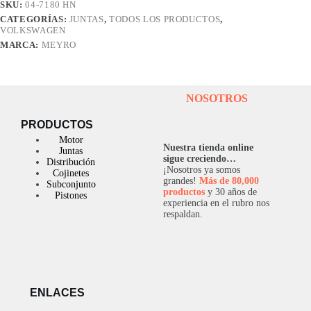
SKU:
04-7180 HN
16V
CATEGORÍAS:
JUNTAS
,
TODOS LOS PRODUCTOS
,
cantidad
VOLKSWAGEN
MARCA:
MEYRO
NOSOTROS
PRODUCTOS
Motor
Nuestra tienda online
Juntas
sigue creciendo…
Distribución
¡Nosotros ya somos
Cojinetes
grandes!
Más de 80,000
Subconjunto
productos
y 30 años de
Pistones
experiencia en el rubro nos
respaldan.
ENLACES