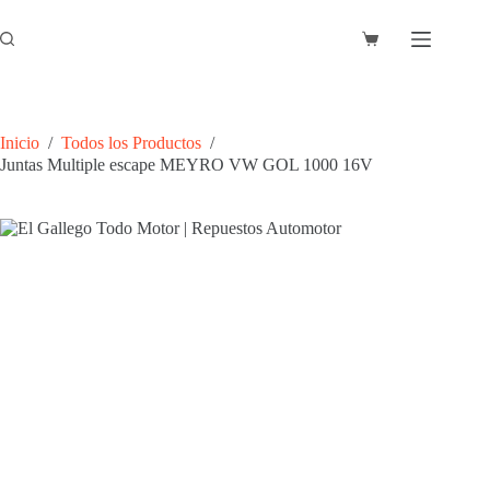
Saltar
al
Carro
contenido
de
compra
Inicio
/
Todos los Productos
/
Juntas Multiple escape MEYRO VW GOL 1000 16V