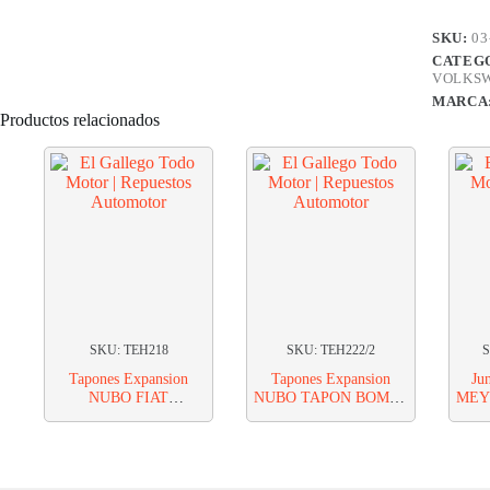
1000
16V
SKU:
03
MULTIP
CATEG
DE
VOLKS
ESCAP
MARCA
cantidad
Productos relacionados
SKU: TEH218
SKU: TEH222/2
S
Tapones Expansion
Tapones Expansion
Ju
NUBO FIAT
NUBO TAPON BOMBE
MEYR
1400/750/1500 18MM
EXP HI. FIAT 600/750
1.6
22.2MM