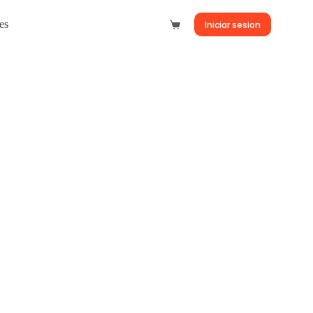
es
Iniciar sesion
Carro
de
compra