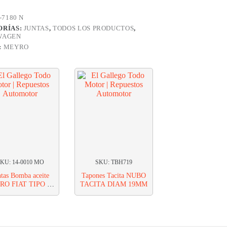
-7180 N
LE
ORÍAS:
JUNTAS
,
TODOS LOS PRODUCTOS
,
WAGEN
E
:
MEYRO
KU: 14-0010 MO
SKU: TBH719
ntas Bomba aceite
Tapones Tacita NUBO
O FIAT TIPO 1.4
TACITA DIAM 19MM
 JUNTA BOMBA DE
ACEITE