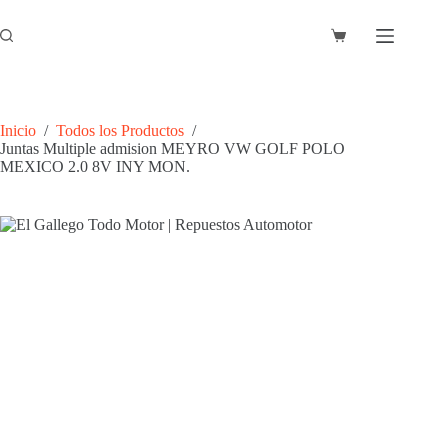
Saltar
al
Carro
contenido
de
compra
Inicio
/
Todos los Productos
/
Juntas Multiple admision MEYRO VW GOLF POLO
MEXICO 2.0 8V INY MON.