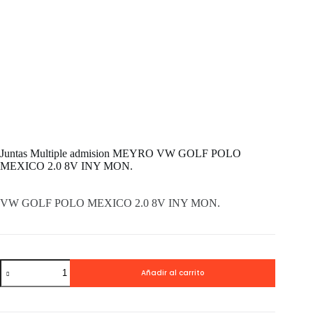
Juntas Multiple admision MEYRO VW GOLF POLO
MEXICO 2.0 8V INY MON.
VW GOLF POLO MEXICO 2.0 8V INY MON.
Juntas
Añadir al carrito
Multiple
admision
MEYRO
VW