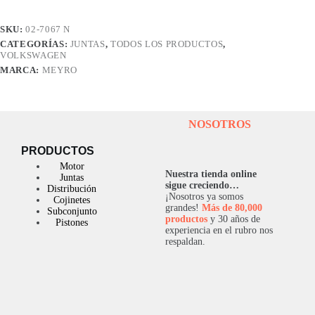
GOLF
POLO
SKU:
02-7067 N
MEXICO
CATEGORÍAS:
JUNTAS
,
TODOS LOS PRODUCTOS
,
2.0
VOLKSWAGEN
8V
INY
MARCA:
MEYRO
MON.
cantidad
NOSOTROS
PRODUCTOS
Motor
Nuestra tienda online
Juntas
sigue creciendo…
Distribución
¡Nosotros ya somos
Cojinetes
grandes!
Más de 80,000
Subconjunto
productos
y 30 años de
Pistones
experiencia en el rubro nos
respaldan.