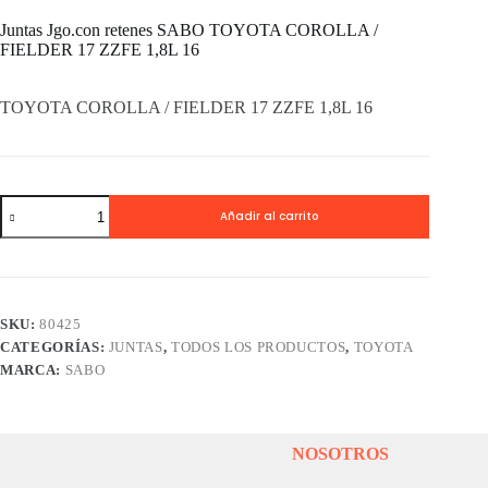
Juntas Jgo.con retenes SABO TOYOTA COROLLA /
FIELDER 17 ZZFE 1,8L 16
TOYOTA COROLLA / FIELDER 17 ZZFE 1,8L 16
Juntas
Añadir al carrito
Jgo.con
retenes
SABO
TOYOTA
COROLLA
/
SKU:
80425
FIELDER
CATEGORÍAS:
JUNTAS
,
TODOS LOS PRODUCTOS
,
TOYOTA
17
ZZFE
MARCA:
SABO
1,8L
16
cantidad
NOSOTROS