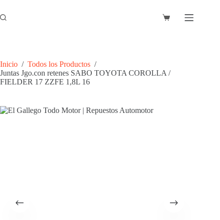
Saltar
al
Carro
contenido
de
compra
Inicio
/
Todos los Productos
/
Juntas Jgo.con retenes SABO TOYOTA COROLLA /
FIELDER 17 ZZFE 1,8L 16