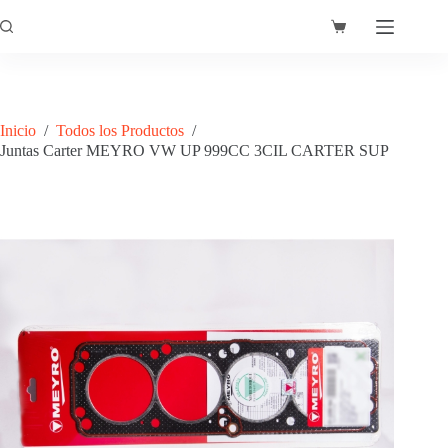
Saltar
al
Carro
contenido
de
compra
Inicio
/
Todos los Productos
/
Juntas Carter MEYRO VW UP 999CC 3CIL CARTER SUP