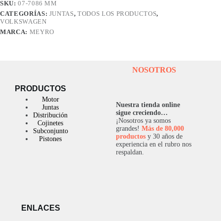
SKU:
07-7086 MM
CARTER
CATEGORÍAS:
JUNTAS
,
TODOS LOS PRODUCTOS
,
SUP
VOLKSWAGEN
cantidad
MARCA:
MEYRO
NOSOTROS
PRODUCTOS
Motor
Nuestra tienda online
Juntas
sigue creciendo…
Distribución
¡Nosotros ya somos
Cojinetes
grandes!
Más de 80,000
Subconjunto
productos
y 30 años de
Pistones
experiencia en el rubro nos
respaldan.
ENLACES