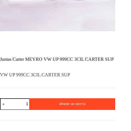
Juntas Carter MEYRO VW UP 999CC 3CIL CARTER SUP
VW UP 999CC 3CIL CARTER SUP
Juntas
Añadir al carrito
Carter
MEYRO
VW
UP
999CC
3CIL