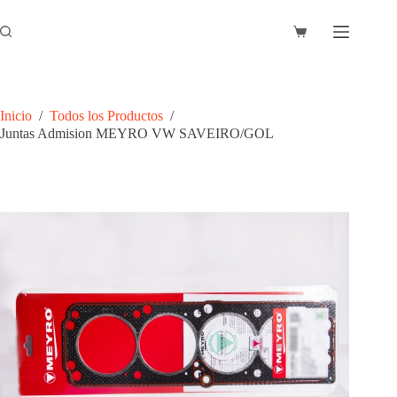
Saltar
al
Carro
contenido
de
compra
Inicio
/
Todos los Productos
/
Juntas Admision MEYRO VW SAVEIRO/GOL