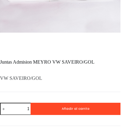
Juntas Admision MEYRO VW SAVEIRO/GOL
VW SAVEIRO/GOL
Juntas
Añadir al carrito
Admision
MEYRO
VW
SAVEIRO/GOL
cantidad