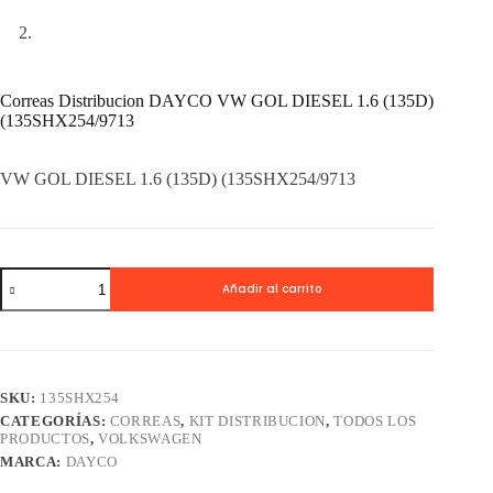
Correas Distribucion DAYCO VW GOL DIESEL 1.6 (135D)
(135SHX254/9713
VW GOL DIESEL 1.6 (135D) (135SHX254/9713
Correas
Añadir al carrito
Distribucion
DAYCO
VW
GOL
DIESEL
1.6
SKU:
135SHX254
(135D)
CATEGORÍAS:
CORREAS
,
KIT DISTRIBUCION
,
TODOS LOS
(135SHX254/9713
PRODUCTOS
,
VOLKSWAGEN
cantidad
MARCA:
DAYCO