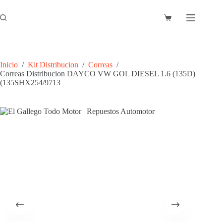
Saltar
al
Carro
contenido
de
compra
Inicio
/
Kit Distribucion
/
Correas
/
Correas Distribucion DAYCO VW GOL DIESEL 1.6 (135D)
(135SHX254/9713