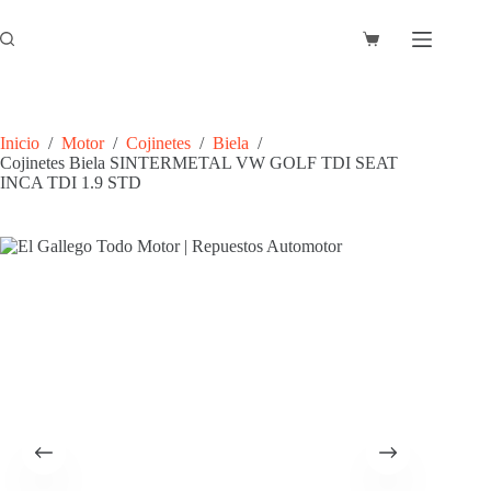
Saltar
al
Carro
contenido
de
compra
Inicio
/
Motor
/
Cojinetes
/
Biela
/
Cojinetes Biela SINTERMETAL VW GOLF TDI SEAT
INCA TDI 1.9 STD