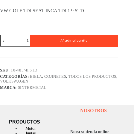
VW GOLF TDI SEAT INCA TDI 1.9 STD
Cojinetes
Añadir al carrito
Biela
SINTERMETAL
VW
GOLF
TDI
SEAT
SKU:
10-483/4FSTD
INCA
CATEGORÍAS:
BIELA
,
COJINETES
,
TODOS LOS PRODUCTOS
,
TDI
VOLKSWAGEN
1.9
STD
MARCA:
SINTERMETAL
cantidad
NOSOTROS
PRODUCTOS
Motor
Nuestra tienda online
Juntas