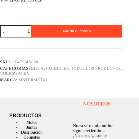
VW GACEL 1.6 020
Cojinetes
Añadir al carrito
Biela
SINTERMETAL
VW
GACEL
1.6
020
SKU:
10-479/4A020
cantidad
CATEGORÍAS:
BIELA
,
COJINETES
,
TODOS LOS PRODUCTOS
,
VOLKSWAGEN
MARCA:
SINTERMETAL
NOSOTROS
PRODUCTOS
Motor
Nuestra tienda online
Juntas
sigue creciendo…
Distribución
¡Nosotros ya somos
Cojinetes