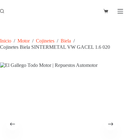
Saltar
al
Carro
contenido
de
compra
Inicio
/
Motor
/
Cojinetes
/
Biela
/
Cojinetes Biela SINTERMETAL VW GACEL 1.6 020