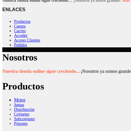
Nuestra tienda online sigue creciendo…
¡Nosotros ya somos grandes!
Más 
ENLACES
Productos
Cuenta
Carrito
Acceder
Acceso Clientes
Pedidos
Nosotros
Nuestra tienda online sigue creciendo...
¡Nosotros ya somos grande
Productos
Motor
Juntas
Distribución
Cojinetes
Subconjunto
Pistones