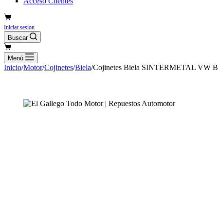
Acceso Clientes
Carro
de
Iniciar sesion
compra
Buscar
Carro
de
Menú
compra
Inicio
/
Motor
/
Cojinetes
/
Biela
/
Cojinetes Biela SINTERMETAL VW 