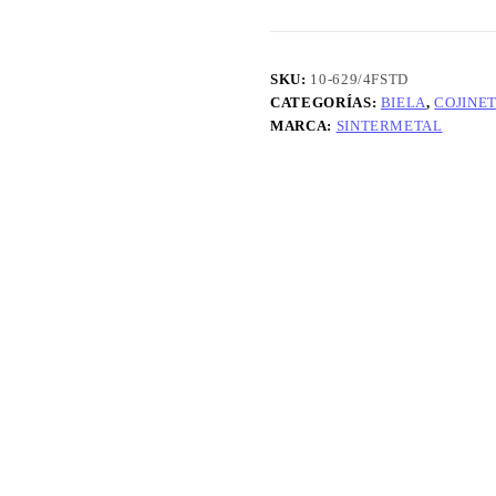
BORA
-
GOLF
1600
SKU:
10-629/4FSTD
-
CATEGORÍAS:
BIELA
,
COJINE
1900
MARCA:
SINTERMETAL
TD.
STD
cantidad