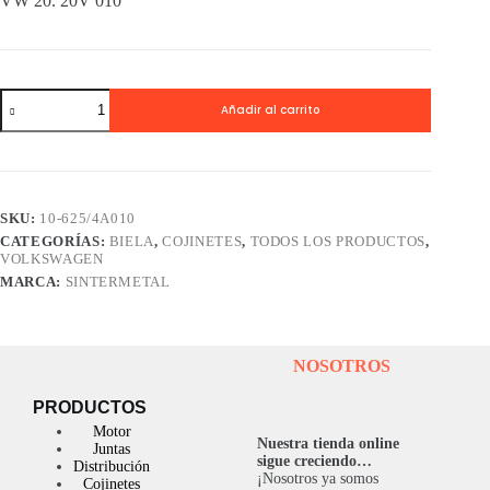
VW 20. 20V 010
Cojinetes
Añadir al carrito
Biela
SINTERMETAL
VW
20.
20V
010
SKU:
10-625/4A010
cantidad
CATEGORÍAS:
BIELA
,
COJINETES
,
TODOS LOS PRODUCTOS
,
VOLKSWAGEN
MARCA:
SINTERMETAL
NOSOTROS
PRODUCTOS
Motor
Nuestra tienda online
Juntas
sigue creciendo…
Distribución
¡Nosotros ya somos
Cojinetes