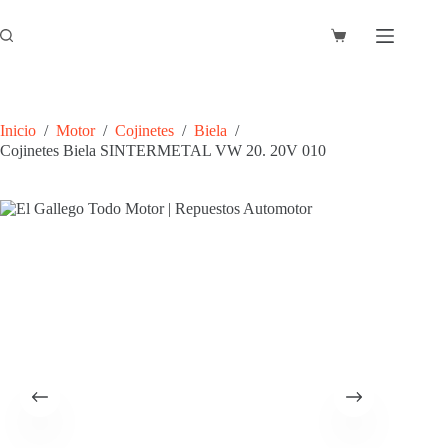
Saltar
al
Carro
contenido
de
compra
Inicio
/
Motor
/
Cojinetes
/
Biela
/
Cojinetes Biela SINTERMETAL VW 20. 20V 010