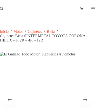
Saltar
al
Carro
contenido
de
compra
Inicio
/
Motor
/
Cojinetes
/
Biela
/
Cojinetes Biela SINTERMETAL TOYOTA CORONA –
HILUX – R 2R – 4R – 12R