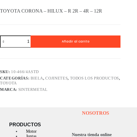
TOYOTA CORONA – HILUX – R 2R – 4R – 12R
Cojinetes
Añadir al carrito
Biela
SINTERMETAL
TOYOTA
CORONA
-
HILUX
SKU:
10-466/4ASTD
-
CATEGORÍAS:
BIELA
,
COJINETES
,
TODOS LOS PRODUCTOS
,
R
TOYOTA
2R
-
MARCA:
SINTERMETAL
4R
-
12R
cantidad
NOSOTROS
PRODUCTOS
Motor
Nuestra tienda online
Juntas