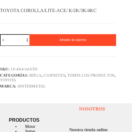
TOYOTA COROLLA/LITE-ACE/ K/2K/3K/4KC
Cojinetes
Añadir al carrito
Biela
SINTERMETAL
TOYOTA
COROLLA/LITE-
ACE/
K/2K/3K/4KC
SKU:
10-464/4ASTD
cantidad
CATEGORÍAS:
BIELA
,
COJINETES
,
TODOS LOS PRODUCTOS
,
TOYOTA
MARCA:
SINTERMETAL
NOSOTROS
PRODUCTOS
Motor
Nuestra tienda online
Juntas