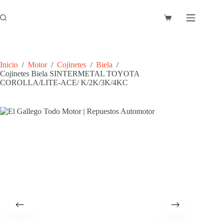
Saltar
al
Carro
contenido
de
compra
Inicio
/
Motor
/
Cojinetes
/
Biela
/
Cojinetes Biela SINTERMETAL TOYOTA
COROLLA/LITE-ACE/ K/2K/3K/4KC