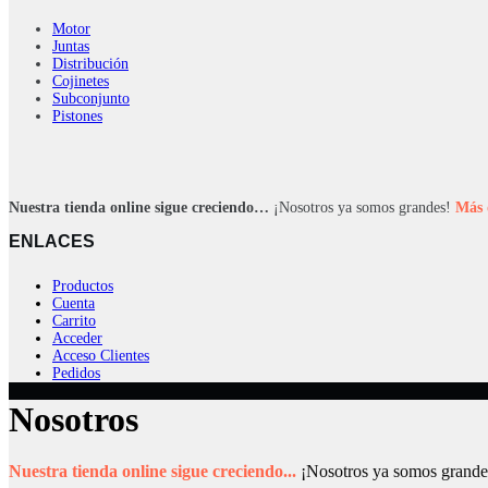
Motor
Juntas
Distribución
Cojinetes
Subconjunto
Pistones
Nuestra tienda online sigue creciendo…
¡Nosotros ya somos grandes!
Más 
ENLACES
Productos
Cuenta
Carrito
Acceder
Acceso Clientes
Pedidos
Nosotros
Nuestra tienda online sigue creciendo...
¡Nosotros ya somos grande