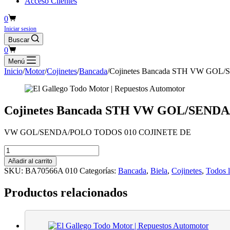
Acceso Clientes
Carro
0
de
Iniciar sesion
compra
Buscar
Carro
0
de
Menú
compra
Inicio
/
Motor
/
Cojinetes
/
Bancada
/
Cojinetes Bancada STH VW GO
Cojinetes Bancada STH VW GOL/SEN
VW GOL/SENDA/POLO TODOS 010 COJINETE DE
Cojinetes
Bancada
Añadir al carrito
STH
SKU:
BA70566A 010
Categorías:
Bancada
,
Biela
,
Cojinetes
,
Todos 
VW
GOL/SENDA/POLO
Productos relacionados
TODOS
010
COJINETE
DE