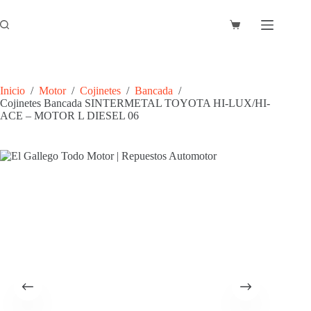
Saltar
al
Carro
contenido
de
compra
Inicio
/
Motor
/
Cojinetes
/
Bancada
/
Cojinetes Bancada SINTERMETAL TOYOTA HI-LUX/HI-
ACE – MOTOR L DIESEL 06