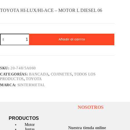
TOYOTA HI-LUX/HI-ACE – MOTOR L DIESEL 06
Cojinetes
Añadir al carrito
Bancada
SINTERMETAL
TOYOTA
HI-
LUX/HI-
ACE
SKU:
20-748/5A060
-
CATEGORÍAS:
BANCADA
,
COJINETES
,
TODOS LOS
MOTOR
PRODUCTOS
,
TOYOTA
L
DIESEL
MARCA:
SINTERMETAL
06
cantidad
NOSOTROS
PRODUCTOS
Motor
Nuestra tienda online
Juntas