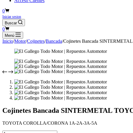
Acceso Clientes
Carro
0
de
Iniciar sesion
compra
Buscar
Carro
0
de
Menú
compra
Inicio
/
Motor
/
Cojinetes
/
Bancada
/
Cojinetes Bancada SINTERME
Cojinetes Bancada SINTERMETAL TO
TOYOTA COROLLA/CORONA 1A-2A-3A-5A
Cojinetes