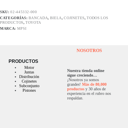
-
YARIS
SKU:
02-445332-000
1.8
CATEGORÍAS:
BANCADA
,
BIELA
,
COJINETES
,
TODOS LOS
L
PRODUCTOS
,
TOYOTA
16
VAL
MARCA:
MPSI
STD
cantidad
NOSOTROS
PRODUCTOS
Motor
Nuestra tienda online
Juntas
sigue creciendo…
Distribución
¡Nosotros ya somos
Cojinetes
grandes!
Más de 80,000
Subconjunto
productos
y 30 años de
Pistones
experiencia en el rubro nos
respaldan.