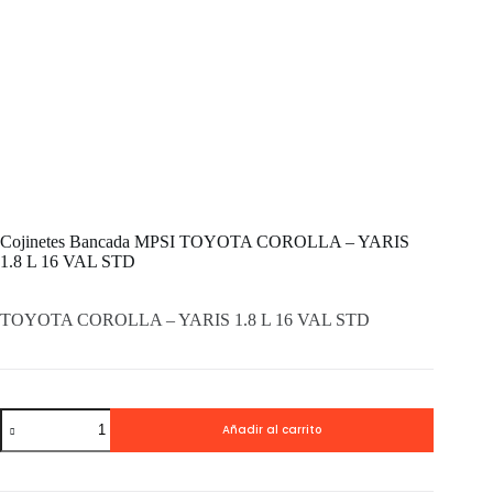
Cojinetes Bancada MPSI TOYOTA COROLLA – YARIS
1.8 L 16 VAL STD
TOYOTA COROLLA – YARIS 1.8 L 16 VAL STD
Cojinetes
Añadir al carrito
Bancada
MPSI
TOYOTA
COROLLA