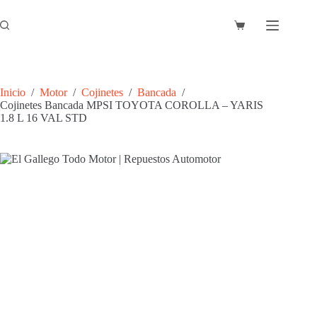
Saltar
al
Carro
contenido
de
compra
Inicio
/
Motor
/
Cojinetes
/
Bancada
/
Cojinetes Bancada MPSI TOYOTA COROLLA – YARIS
1.8 L 16 VAL STD