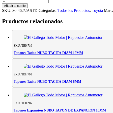
Axial
Añadir al carrito
SINTERMETAL
SKU:
30-462/2ASTD
Categorías:
Todos los Productos
,
Toyota
Marc
TOYOTA
MOTOR
Productos relacionados
2T
-
3T
cantidad
SKU: TBH719
Tapones Tacita NUBO TACITA DIAM 19MM
SKU: TBH708
Tapones Tacita NUBO TACITA DIAM 8MM
SKU: TEH216
Tapones Expansion NUBO TAPON DE EXPANCION 16MM