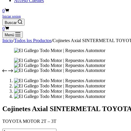
Acceso Clientes
Carro
0
de
Iniciar sesion
compra
Buscar
Carro
0
de
Menú
compra
Inicio
/
Todos los Productos
/
Cojinetes Axial SINTERMETAL TOYO
Cojinetes Axial SINTERMETAL TOYOT
TOYOTA MOTOR 2T – 3T
Cojinetes