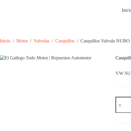
Saltar
al
Inici
contenido
Inicio
/
Motor
/
Valvulas
/
Casquillos
/
Casquillos Valvula NU
Casqui
VW SU
Casquill
Valvula
NUBO
VW
SURAN
ESC
010