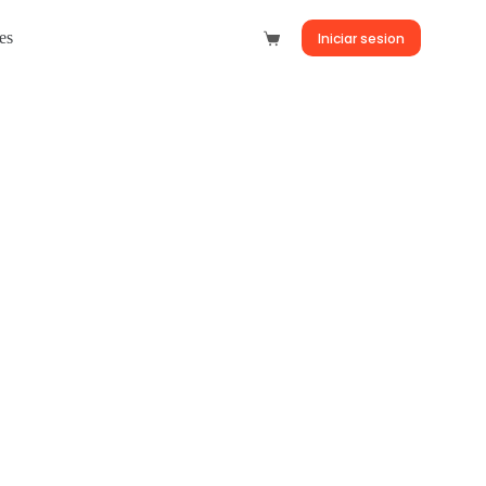
es
Iniciar sesion
Carro
de
compra