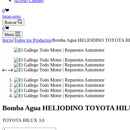
Acceso Clientes
Carro
0
de
Iniciar sesion
compra
Buscar
Carro
0
de
Menú
compra
Inicio
/
Todos los Productos
/
Bomba Agua HELIODINO TOYOTA HI
Bomba Agua HELIODINO TOYOTA HILU
TOYOTA HILUX 3.0
Bomba