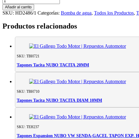
Agua
Añadir al carrito
HELIODINO
SKU:
HD2486/1
Categorías:
Bomba de agua
,
Todos los Productos
,
T
TOYOTA
HILUX
Productos relacionados
3.0
cantidad
SKU: TBH721
Tapones Tacita NUBO TACITA 20MM
SKU: TBH710
Tapones Tacita NUBO TACITA DIAM 10MM
SKU: TEH237
Tapones Expansion NUBO VW SENDA-GACEL TAPON EXP.