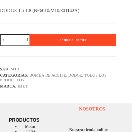
DODGE 1.5 1.8 (BF6010/M10/801142A)
Bomba
Añadir al carrito
Aceite
IMET
DODGE
1.5
1.8
(BF6010/M10/801142A)
SKU:
M10
cantidad
CATEGORÍAS:
BOMBA DE ACEITE
,
DODGE
,
TODOS LOS
PRODUCTOS
MARCA:
IMET
NOSOTROS
PRODUCTOS
Motor
Nuestra tienda online
Juntas