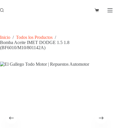
Saltar
al
Carro
contenido
de
compra
Inicio
/
Todos los Productos
/
Bomba Aceite IMET DODGE 1.5 1.8
(BF6010/M10/801142A)