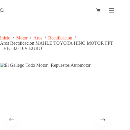
Saltar
al
Carro
contenido
de
compra
Inicio
/
Motor
/
Aros
/
Rectificacion
/
Aros Rectificacion MAHLE TOYOTA HINO MOTOR FPT
– F1C 3.0 16V EURO