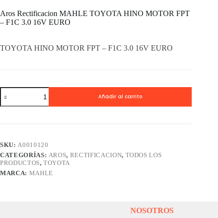
Aros Rectificacion MAHLE TOYOTA HINO MOTOR FPT
– F1C 3.0 16V EURO
TOYOTA HINO MOTOR FPT – F1C 3.0 16V EURO
Aros
Añadir al carrito
Rectificacion
MAHLE
TOYOTA
HINO
MOTOR
FPT
SKU:
A0010120
-
CATEGORÍAS:
AROS
,
RECTIFICACION
,
TODOS LOS
F1C
PRODUCTOS
,
TOYOTA
3.0
16V
MARCA:
MAHLE
EURO
cantidad
NOSOTROS