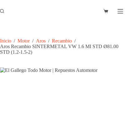
Saltar
al
Carro
contenido
de
compra
Inicio
/
Motor
/
Aros
/
Recambio
/
Aros Recambio SINTERMETAL VW 1.6 MI STD Ø81.00
STD (1.2-1.5-2)