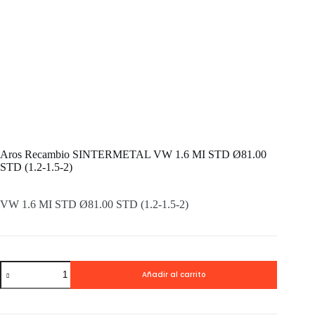
Aros Recambio SINTERMETAL VW 1.6 MI STD Ø81.00
STD (1.2-1.5-2)
VW 1.6 MI STD Ø81.00 STD (1.2-1.5-2)
Aros
Añadir al carrito
Recambio
SINTERMETAL
VW
1.6