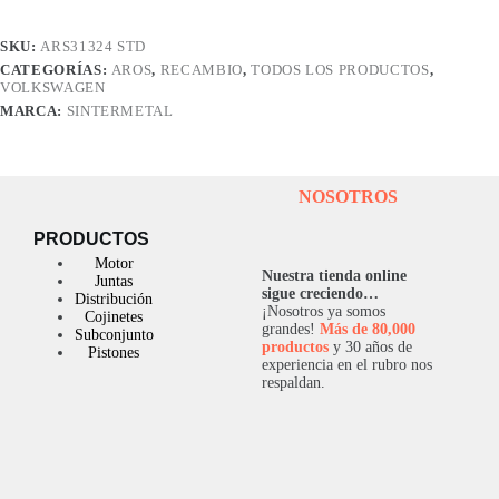
MI
STD
SKU:
ARS31324 STD
Ø81.00
CATEGORÍAS:
AROS
,
RECAMBIO
,
TODOS LOS PRODUCTOS
,
STD
VOLKSWAGEN
(1.2-
1.5-
MARCA:
SINTERMETAL
2)
cantidad
NOSOTROS
PRODUCTOS
Motor
Nuestra tienda online
Juntas
sigue creciendo…
Distribución
¡Nosotros ya somos
Cojinetes
grandes!
Más de 80,000
Subconjunto
productos
y 30 años de
Pistones
experiencia en el rubro nos
respaldan.