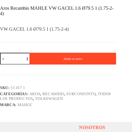
Aros Recambio MAHLE VW GACEL 1.6 Ø79.5 1 (1.75-2-
4)
VW GACEL 1.6 Ø79.5 1 (1.75-2-4)
Aros
Añadir al carrito
Recambio
MAHLE
VW
GACEL
1.6
Ø79.5
SKU:
51167 1
1
CATEGORÍAS:
AROS
,
RECAMBIO
,
SUBCONJUNTO
,
TODOS
(1.75-
LOS PRODUCTOS
,
VOLKSWAGEN
2-
4)
MARCA:
MAHLE
cantidad
NOSOTROS