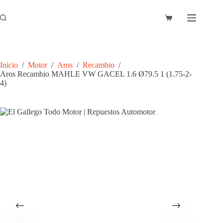
Saltar
al
Carro
contenido
de
compra
Inicio
/
Motor
/
Aros
/
Recambio
/
Aros Recambio MAHLE VW GACEL 1.6 Ø79.5 1 (1.75-2-
4)