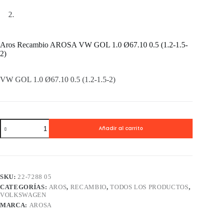
Aros Recambio AROSA VW GOL 1.0 Ø67.10 0.5 (1.2-1.5-
2)
VW GOL 1.0 Ø67.10 0.5 (1.2-1.5-2)
Aros
Añadir al carrito
Recambio
AROSA
VW
GOL
1.0
Ø67.10
SKU:
22-7288 05
0.5
CATEGORÍAS:
AROS
,
RECAMBIO
,
TODOS LOS PRODUCTOS
,
(1.2-
VOLKSWAGEN
1.5-
2)
MARCA:
AROSA
cantidad