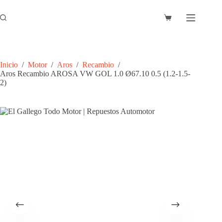
Saltar
al
Carro
contenido
de
compra
Inicio
/
Motor
/
Aros
/
Recambio
/
Aros Recambio AROSA VW GOL 1.0 Ø67.10 0.5 (1.2-1.5-
2)