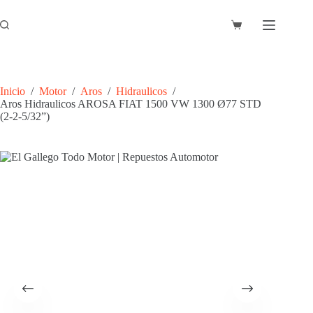
Saltar
al
Carro
contenido
de
compra
Inicio
/
Motor
/
Aros
/
Hidraulicos
/
Aros Hidraulicos AROSA FIAT 1500 VW 1300 Ø77 STD
(2-2-5/32”)