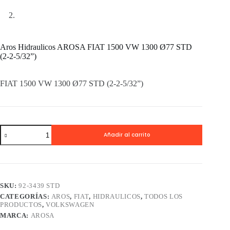
Aros Hidraulicos AROSA FIAT 1500 VW 1300 Ø77 STD
(2-2-5/32”)
FIAT 1500 VW 1300 Ø77 STD (2-2-5/32”)
Aros
Añadir al carrito
Hidraulicos
AROSA
FIAT
1500
VW
1300
SKU:
92-3439 STD
Ø77
CATEGORÍAS:
AROS
,
FIAT
,
HIDRAULICOS
,
TODOS LOS
STD
PRODUCTOS
,
VOLKSWAGEN
(2-
2-
MARCA:
AROSA
5/32'')